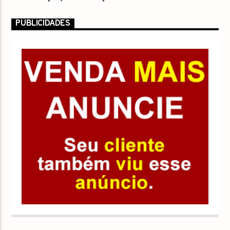
Título
PUBLICIDADES
Artista
NO AR
00:00
07:00
Rádio J.SID